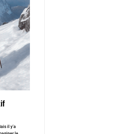
if
is il y’a
maginer le