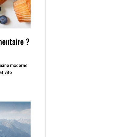
imentaire ?
uisine moderne
ativité