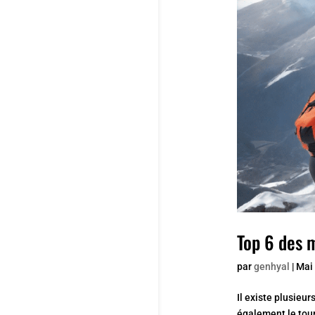
Top 6 des m
par
genhyal
|
Mai 
Il existe plusieur
également le tour