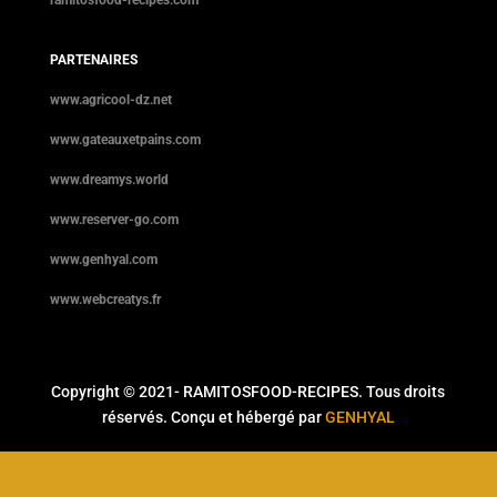
ramitosfood-recipes.com
PARTENAIRES
www.agricool-dz.net
www.gateauxetpains.com
www.dreamys.world
www.reserver-go.com
www.genhyal.com
www.webcreatys.fr
Copyright © 2021- RAMITOSFOOD-RECIPES. Tous droits
réservés. Conçu et hébergé par
GENHYAL