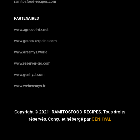
ramitosfood-recipes.com
PARTENAIRES
www.agricool-dz.net
www.gateauxetpains.com
www.dreamys.world
www.reserver-go.com
www.genhyal.com
www.webcreatys.fr
Copyright © 2021- RAMITOSFOOD-RECIPES. Tous droits
réservés. Conçu et hébergé par
GENHYAL