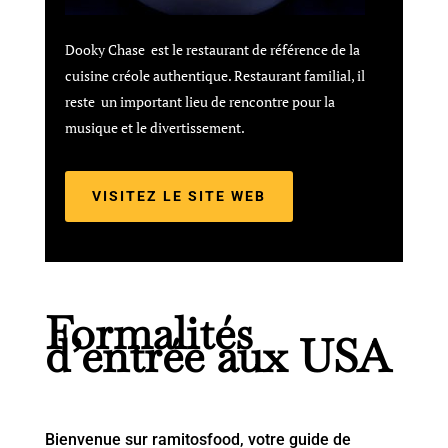
Dooky Chase est le restaurant de référence de la
cuisine créole authentique. Restaurant familial, il
reste un important lieu de rencontre pour la
musique et le divertissement.
VISITEZ LE SITE WEB
Formalités
d’entrée aux USA
Bienvenue sur ramitosfood, votre guide de