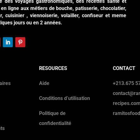
ite des voyages gastronomiques, des recettes santé et
en ligne aux métiers de bouche, patisserie, chocolatier,
r, cuisinier , viennoiserie, volailler, confiseur et meme
elques jours ou en 2 années.
RESOURCES
CONTACT
aires
Aide
+213.675 57
contact@ra
Conditions d’utilisation
recipes.co
Politique de
ramitosfoo
confidentialité
ts