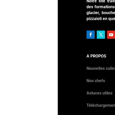
Notre site tra
des formations 
glacier, bouche
pizzaioli en qu
A PROPOS
Nouvelles culin
Nos chefs
Astuces utiles
Téléchargemen