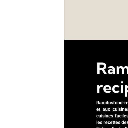
Ram
reci
Ramitosfood-re
et aux cuisin
cuisines facil
les recettes de