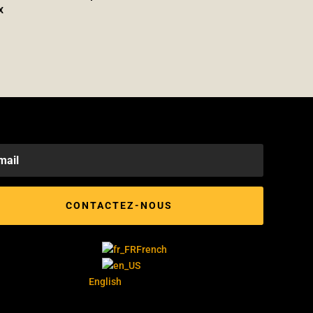
x
CONTACTEZ-NOUS
French
English