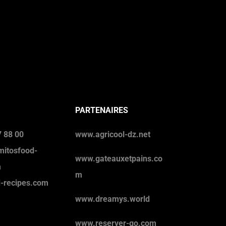
PARTENAIRES
 88 00
www.agricool-dz.net
mitosfood-
www.gateauxetpains.co
m
m
d-recipes.com
www.dreamys.world
www.reserver-go.com