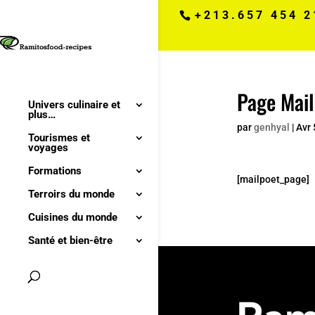
+213.657 454 2
Page Mai
Univers culinaire et
plus…
par
genhyal
|
Avr 
Tourismes et
voyages
Formations
[mailpoet_page]
Terroirs du monde
Cuisines du monde
Santé et bien-être