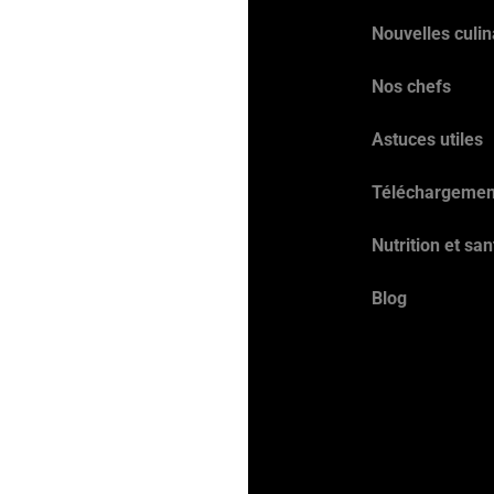
Nouvelles culin
Nos chefs
Astuces utiles
Téléchargemen
Nutrition et san
Blog