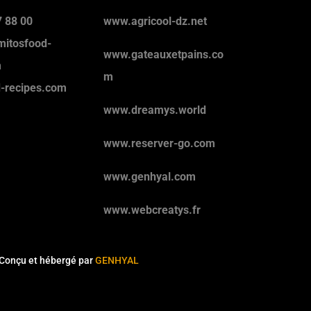
 88 00
www.agricool-dz.net
mitosfood-
www.gateauxetpains.co
m
m
d-recipes.com
www.dreamys.world
www.reserver-go.com
www.genhyal.com
www.webcreatys.fr
Conçu et hébergé par
GENHYAL