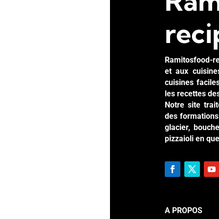
Ram
reci
Ramitosfood-re
et aux cuisin
cuisines facil
les recettes de
Notre site tra
des formations 
glacier, bouche
pizzaioli en qu
A PROPOS