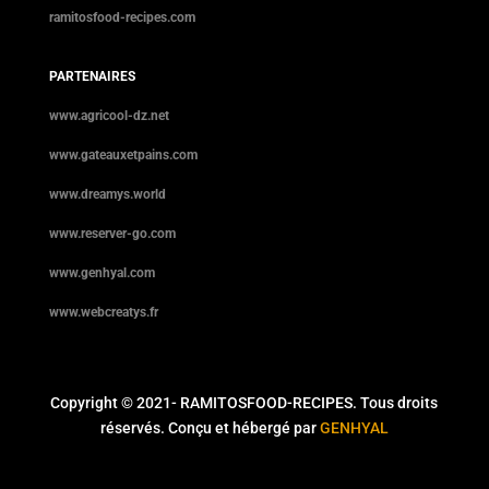
ramitosfood-recipes.com
PARTENAIRES
www.agricool-dz.net
www.gateauxetpains.com
www.dreamys.world
www.reserver-go.com
www.genhyal.com
www.webcreatys.fr
Copyright © 2021- RAMITOSFOOD-RECIPES. Tous droits
réservés. Conçu et hébergé par
GENHYAL