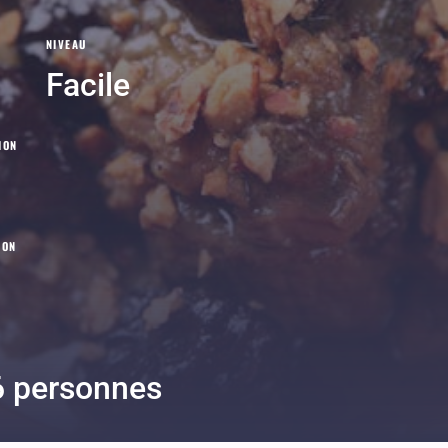
NIVEAU
Facile
ION
SON
6 personnes