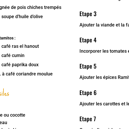
ignée de pois chiches trempés
Etape 3
à soupe d’huile d’olive
Ajouter la viande et la f
Etape 4
Ramitos :
à café ras el hanout
Incorporer les tomates 
à café cumin
Etape 5
à café paprika doux
. à café coriandre moulue
Ajouter les épices Rami
iles
Etape 6
Ajouter les carottes et l
ne ou cocotte
Etape 7
eau