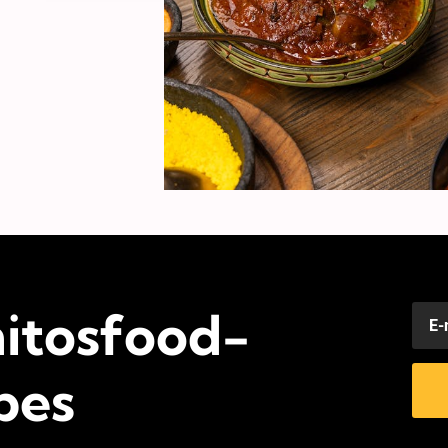
itosfood-
pes