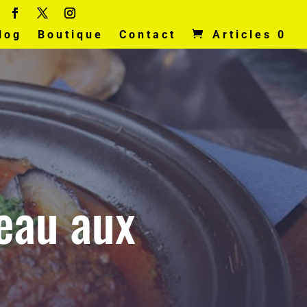
log
Boutique
Contact
Articles 0
neau aux