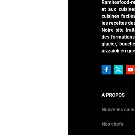
Ramitosfood-re
et aux cuisin
cuisines facil
les recettes de
Notre site tra
des formations 
glacier, bouche
pizzaioli en qu
A PROPOS
Nouvelles culin
Nos chefs