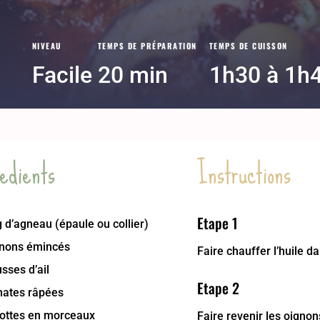
NIVEAU
TEMPS DE PRÉPARATION
TEMPS DE CUISSON
Facile
20 min
1h30 à 1h
edients
Instructions
Etape 1
 d’agneau (épaule ou collier)
gnons émincés
Faire chauffer l’huile da
sses d’ail
Etape 2
mates râpées
rottes en morceaux
Faire revenir les oignons