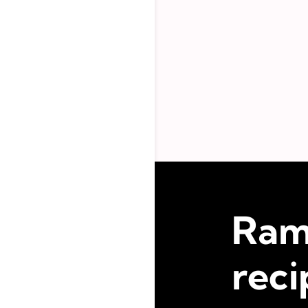
Ram
reci