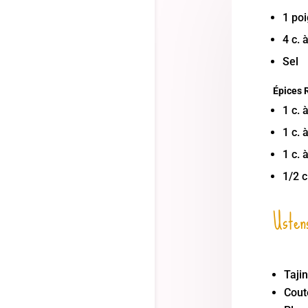
1 po
4 c. 
Sel
Épices 
1 c. 
1 c. 
1 c. 
1/2 c
Ustens
Taji
Cout