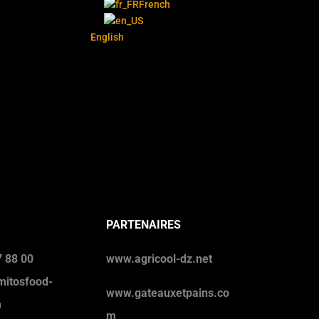
French
English
PARTENAIRES
 88 00
www.agricool-dz.net
mitosfood-
www.gateauxetpains.co
m
m