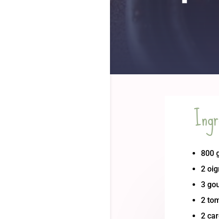
Ingr
800 g
2 oi
3 gou
2 to
2 ca