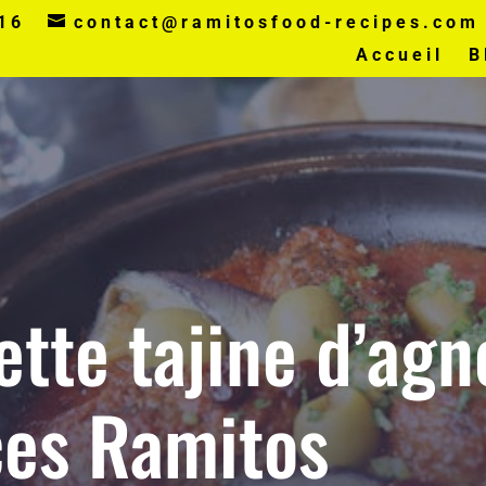
16
contact@ramitosfood-recipes.com
Accueil
B
ette tajine d’ag
ces Ramitos