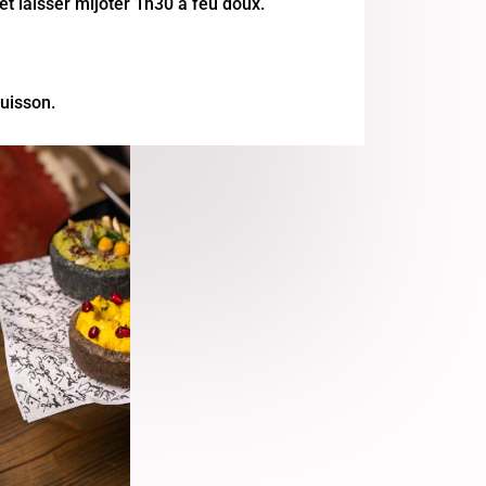
et laisser mijoter 1h30 à feu doux.
cuisson.