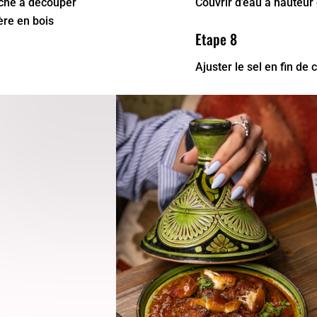
Couvrir d’eau à hauteur 
che à découper
ère en bois
Etape 8
Ajuster le sel en fin de 