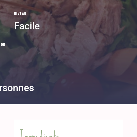
NIVEAU
Facile
ION
rsonnes
Ingredients