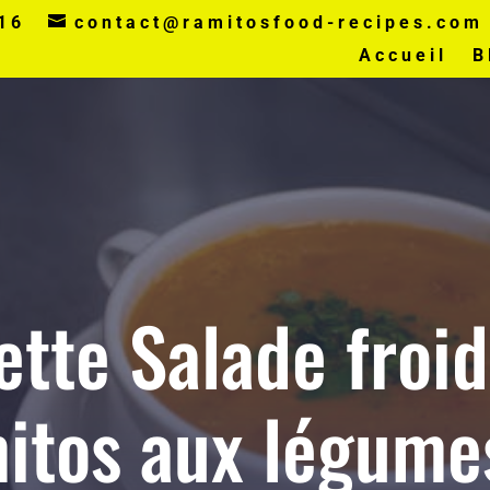
16
contact@ramitosfood-recipes.com
Accueil
B
tte Salade froid
itos aux légumes