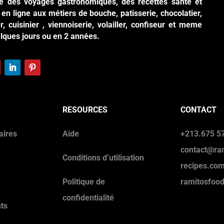
ite des voyages gastronomiques, des recettes santé et
en ligne aux métiers de bouche, patisserie, chocolatier,
r, cuisinier , viennoiserie, volailler, confiseur et meme
elques jours ou en 2 années.
RESOURCES
CONTACT
aires
Aide
+213.675 57
contact@ra
Conditions d’utilisation
recipes.co
Politique de
ramitosfoo
confidentialité
ts