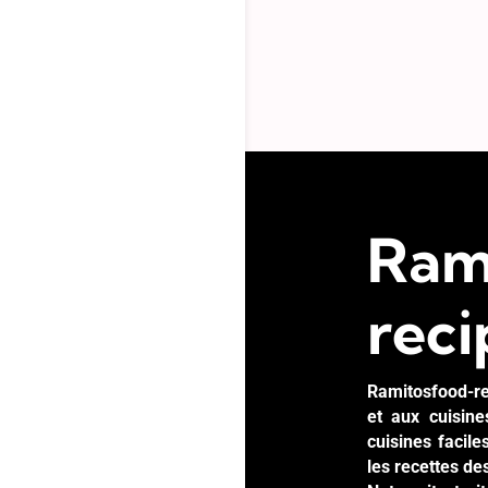
Ram
reci
Ramitosfood-re
et aux cuisin
cuisines facil
les recettes de