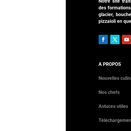
Notre site tra
des formations 
glacier, bouche
pizzaioli en qu
A PROPOS
Nouvelles culin
Nos chefs
Astuces utiles
Téléchargemen