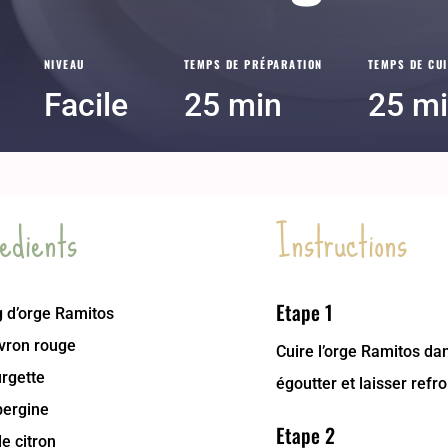
NIVEAU
TEMPS DE PRÉPARATION
TEMPS DE CU
Facile
25 min
25 m
edients
Instructions
Etape 1
g d’orge Ramitos
ivron rouge
Cuire l’orge Ramitos dan
urgette
égoutter et laisser refroi
bergine
Etape 2
e citron