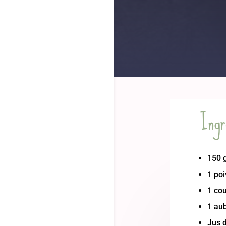
Ingr
150 
1 po
1 co
1 au
Jus d