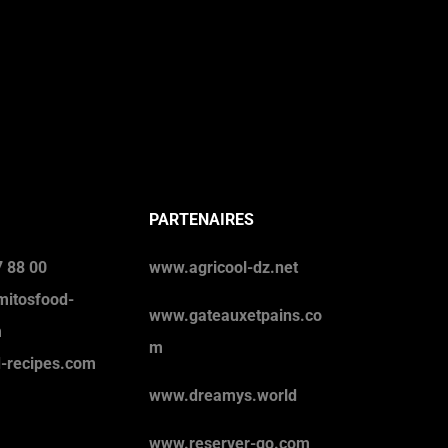
PARTENAIRES
 88 00
www.agricool-dz.net
mitosfood-
www.gateauxetpains.co
m
m
d-recipes.com
www.dreamys.world
www.reserver-go.com