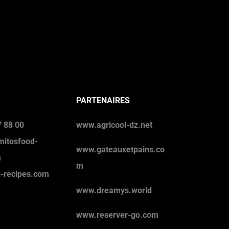
PARTENAIRES
 88 00
www.agricool-dz.net
mitosfood-
www.gateauxetpains.co
m
m
d-recipes.com
www.dreamys.world
www.reserver-go.com