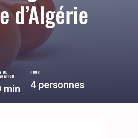
ve d’Algérie
S DE
POUR
ARATION
4 personnes
0 min