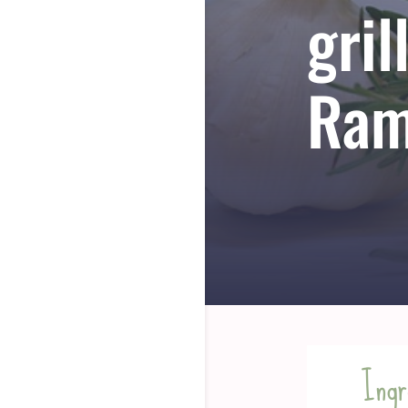
gril
Ram
Ingr