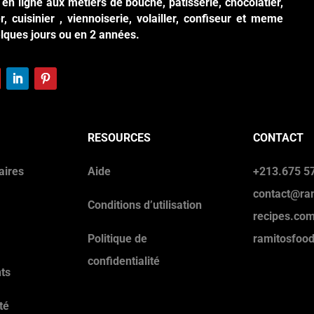
en ligne aux métiers de bouche, patisserie, chocolatier,
r, cuisinier , viennoiserie, volailler, confiseur et meme
elques jours ou en 2 années.
RESOURCES
CONTACT
aires
Aide
+213.675 57
contact@ra
Conditions d’utilisation
recipes.co
Politique de
ramitosfoo
confidentialité
ts
té