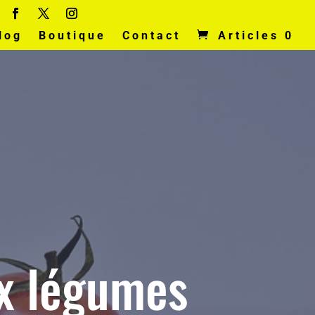
log
Boutique
Contact
Articles 0
x légumes