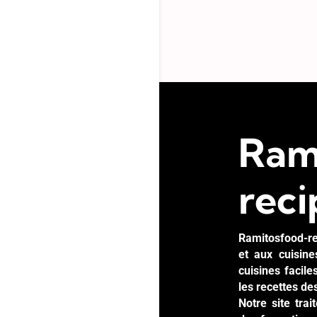
Ram
reci
Ramitosfood-re
et aux cuisin
cuisines facil
les recettes de
Notre site tra