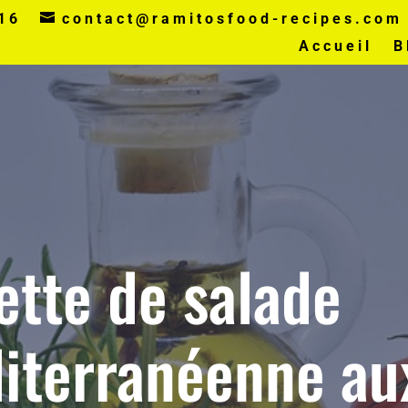
16
contact@ramitosfood-recipes.com
Accueil
B
ette de salade
iterranéenne au