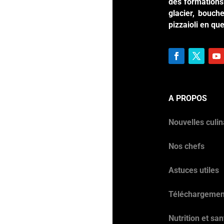
des formations 
glacier, bouche
pizzaioli en qu
A PROPOS
Nouvelles culin
Nos chefs
Astuces utiles
Téléchargemen
Nutrition et san