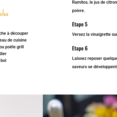
Ramitos, le jus de citron
iles
poivre.
Etape 5
che à découper
Versez la vinaigrette s
eau de cuisine
Etape 6
 ou poêle grill
dier
Laissez reposer quelque
 bol
saveurs se développent