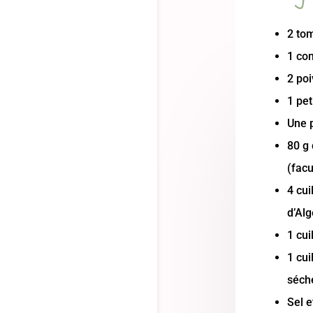
2 to
1 co
2 poi
1 pe
Une p
80 g 
(facu
4 cui
d’Alg
1 cui
1 cui
séch
Sel e