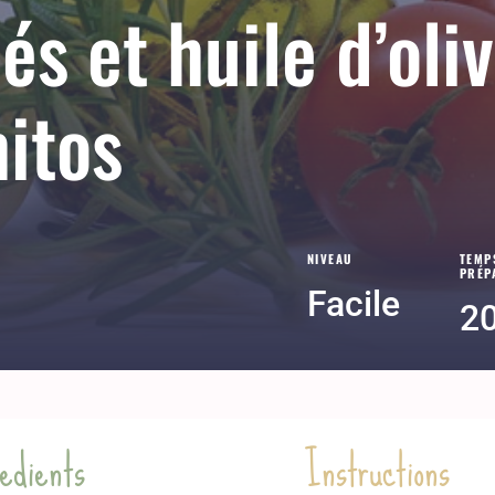
lés et huile d’oli
itos
NIVEAU
TEMP
PRÉP
Facile
2
edients
Instructions