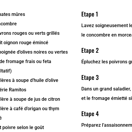
Etape 1
mates mûres
ncombre
Lavez soigneusement le
vrons rouges ou verts grillés
le concombre en morce
tit oignon rouge émincé
Etape 2
oignée d’olives noires ou vertes
de fromage frais ou feta
Épluchez les poivrons gri
ltatif)
Etape 3
llères à soupe d’huile d’olive
Dans un grand saladier,
érie Ramitos
et le fromage émietté s
llère à soupe de jus de citron
llère à café d’origan ou thym
Etape 4
é
Préparez l’assaisonneme
t poivre selon le goût