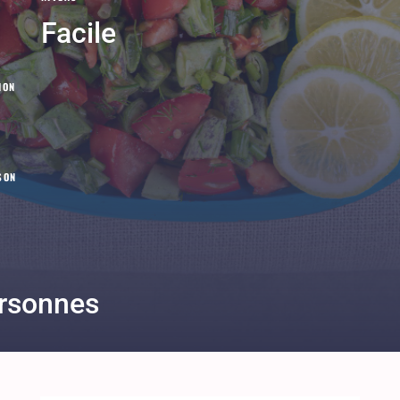
Facile
ION
SON
rsonnes