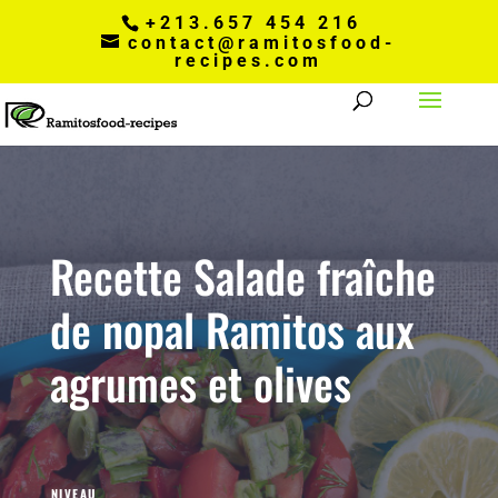
+213.657 454 216
contact@ramitosfood-
recipes.com
Recette Salade fraîche
de nopal Ramitos aux
agrumes et olives
NIVEAU