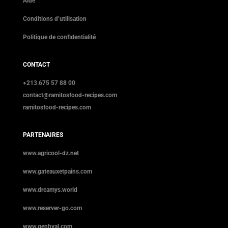
Aide
Conditions d’utilisation
Politique de confidentialité
CONTACT
+213.675 57 88 00
contact@ramitosfood-recipes.com
ramitosfood-recipes.com
PARTENAIRES
www.agricool-dz.net
www.gateauxetpains.com
www.dreamys.world
www.reserver-go.com
www.genhyal.com