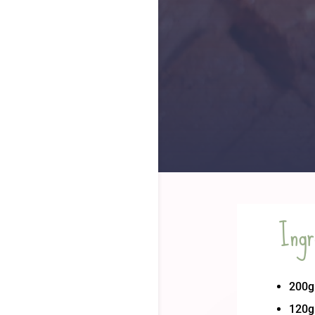
Ingr
200g 
120g 