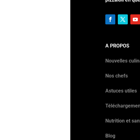
A PROPOS
Nouvelles culin
Nos chefs
Astuces utiles
Téléchargemen
Nutrition et san
Blog