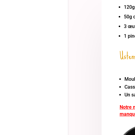
120g
50g d
3 œuf
1 pin
Ustens
Moul
Cass
Un sa
Notre 
manqu