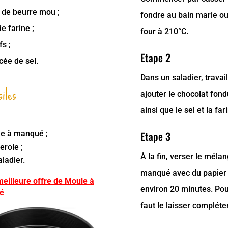
 de beurre mou ;
fondre au bain marie ou
e farine ;
four à 210°C.
s ;
Etape 2
cée de sel.
Dans un saladier, travai
iles
ajouter le chocolat fond
ainsi que le sel et la far
e à manqué ;
Etape 3
erole ;
À
la fin, verser le mél
ladier.
manqué avec du papier s
meilleure offre de Moule à
environ 20 minutes. Pour
é
faut le laisser compléte