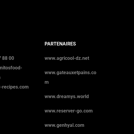
PARTENAIRES
 88 00
www.agricool-dz.net
mitosfood-
www.gateauxetpains.co
m
m
d-recipes.com
www.dreamys.world
www.reserver-go.com
www.genhyal.com