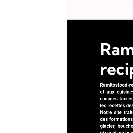
Ram
reci
Ramitosfood-re
et aux cuisin
cuisines facil
les recettes de
Notre site tra
des formations 
glacier, bouche
pizzaioli en qu