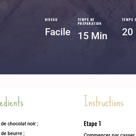
NIVEAU
TEMPS DE
TEMPS 
PRÉPARATION
Facile
20
15 Min
edients
Instructions
Etape 1
de chocolat noir ;
de beurre ;
Commencer par casser l