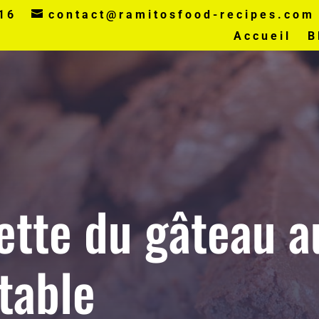
16
contact@ramitosfood-recipes.com
Accueil
B
ette du gâteau a
table