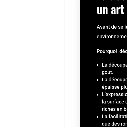
un art
Avant de se l
environneme
Pourquoi déco
La découpe 
gout.
La découpe 
épaisse plu
L’expressi
la surface 
riches en 
La facilita
que des ro