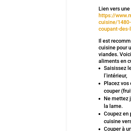
Lien vers une 
https://www.m
cuisine/1480
coupant-des-
Il est recomm
cuisine pour 
viandes. Voic
aliments en c
Saisissez l
l’intérieur,
Placez vos 
couper (frui
Ne mettez j
la lame.
Coupez en 
cuisine vers
Couper à un