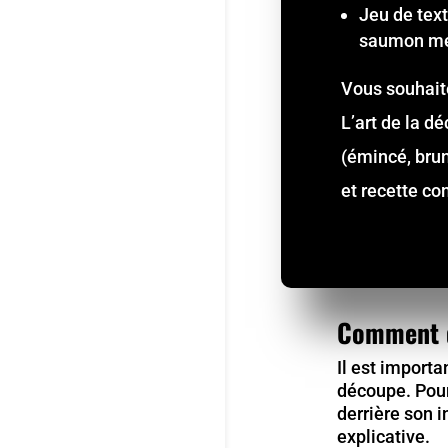
Jeu de text
saumon met
Vous souhaite
L’art de la d
(émincé, brun
et recette c
Comment d
Il est importa
découpe. Pour
derrière son i
explicative.