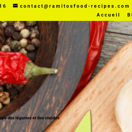
16
contact@ramitosfood-recipes.com
Accueil
B
upe des légumes et des viandes