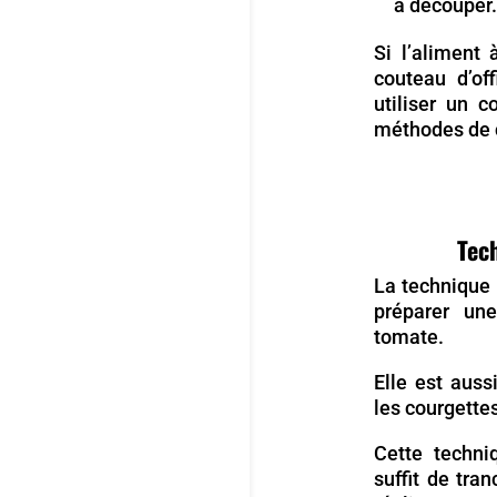
à découper.
Si l’aliment 
couteau d’of
utiliser un c
méthodes de c
Tec
La technique
préparer un
tomate.
Elle est auss
les courgettes
Cette techni
suffit de tra