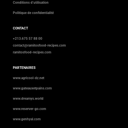
Conditions d’utilisation
Politique de confidentialité
CONTACT
+213.675 57 88 00
contact@ramitosfood-recipes.com
ramitosfood-recipes.com
PARTENAIRES
www.agricool-dz.net
www.gateauxetpains.com
www.dreamys.world
www.reserver-go.com
www.genhyal.com