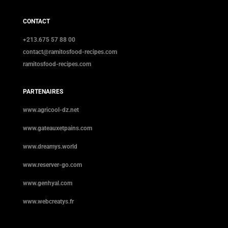
CONTACT
+213.675 57 88 00
contact@ramitosfood-recipes.com
ramitosfood-recipes.com
PARTENAIRES
www.agricool-dz.net
www.gateauxetpains.com
www.dreamys.world
www.reserver-go.com
www.genhyal.com
www.webcreatys.fr