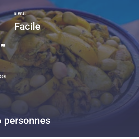
NIVEAU
Facile
ION
SON
6 personnes