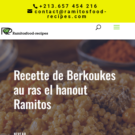
+213.657 454 216
contact@ramitosfood-
recipes.com
Recette de Berkoukes
au ras el hanout
Ramitos
NIVEAU