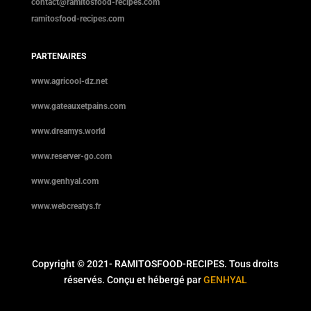
contact@ramitosfood-recipes.com
ramitosfood-recipes.com
PARTENAIRES
www.agricool-dz.net
www.gateauxetpains.com
www.dreamys.world
www.reserver-go.com
www.genhyal.com
www.webcreatys.fr
Copyright © 2021- RAMITOSFOOD-RECIPES. Tous droits
réservés. Conçu et hébergé par
GENHYAL