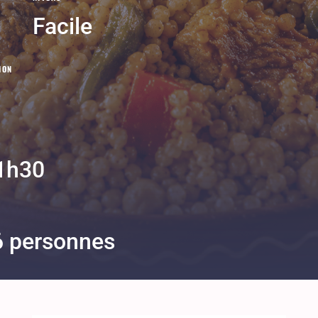
Facile
ION
1h30
6 personnes